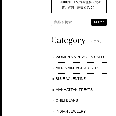
15,000円以上で送料無料（北海
道、沖繩、離島を除く）
search
Category
カテゴリー
WOMEN'S VINTAGE & USED
MEN'S VINTAGE & USED
BLUE VALENTINE
MANHATTAN TREATS
CHILI BEANS
INDIAN JEWELRY