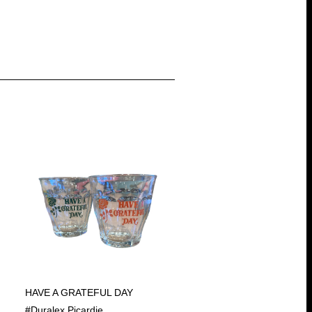
HAVE A GRATEFUL DAY
#Duralex Picardie