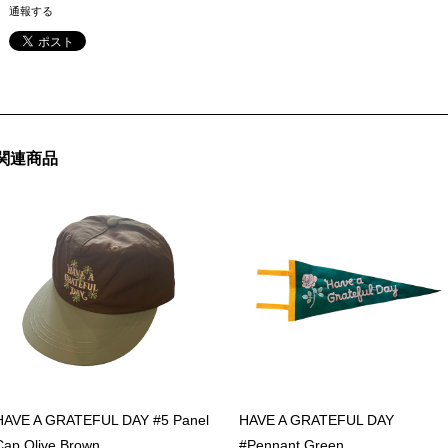
通報する
関連商品
HAVE A GRATEFUL DAY #5 Panel
HAVE A GRATEFUL DAY
Cap Olive Brown
#Pennant Green