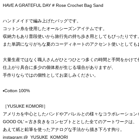
HAVE A GRATEFUL DAY # Rose Crochet Bag Sand
ハンドメイドで編み上げたバッグです。
コットン糸を使用したオールシーズンアイテムです。
収納力もあり普段使いから旅行先の持ち歩き用としてもぴったりです
また単調になりがちな夏のコーディネートのアクセント使いとしても
大量生産ではなく職人さんがひとつひとつ多くの時間と手間をかけて
仕上がり具合に多少の個体差が生じる場合がありますが、
手作りならではの個性としてお楽しみください。
▪️Cotton 100%
［YUSUKE KOMORI］
アメリカを中心としたバンドやアパレルとの様々なコラボレーション
GOOD OL'＝古き良きをコンセプトととした全てのアートワークは、
あえて紙と鉛筆を使ったアナログな手法から描き下ろす拘り。
instagram:@_YUSUKE_KOMORI