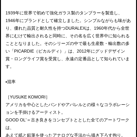
1939年に世界で初めて強化ガラス製のタンブラーを製造し、
1946年にブランドとして確立しました。シンプルながらも味があ
り、優れた品質と耐久性を持つDURALEXは、1960年代から全世
界にむけて輸出されると同時に、その名を広く世界中に知られる
こととなりました。そのシリーズの中で最も生産数・輸出数の多
い「PICARDIE（ピカルディ）」は、2012年にグッドデザイン
賞・ロングライフ賞を受賞し、永遠の定番品として知られていま
す。
▪️混率
［YUSUKE KOMORI］
アメリカを中心としたバンドやアパレルとの様々なコラボレーシ
ョンを手掛けるアーティスト。
GOOD OL'＝古き良きをコンセプトととした全てのアートワーク
は、
あえて紙と鉛筆を使ったアナログな手法から描き下ろす拘り。