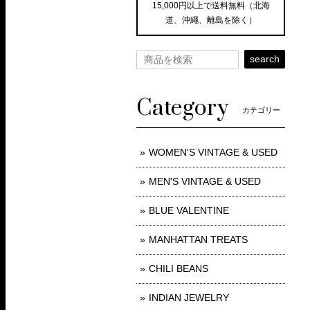
15,000円以上で送料無料（北海
道、沖繩、離島を除く）
search
Category
カテゴリー
WOMEN'S VINTAGE & USED
MEN'S VINTAGE & USED
BLUE VALENTINE
MANHATTAN TREATS
CHILI BEANS
INDIAN JEWELRY