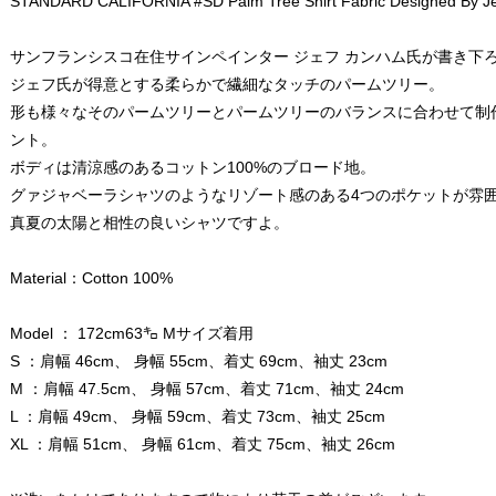
STANDARD CALIFORNIA #SD Palm Tree Shirt Fabric Designed By J
サンフランシスコ在住サインペインター ジェフ カンハム氏が書き下
ジェフ氏が得意とする柔らかで繊細なタッチのパームツリー。
形も様々なそのパームツリーとパームツリーのバランスに合わせて制
ント。
ボディは清涼感のあるコットン100%のブロード地。
グァジャベーラシャツのようなリゾート感のある4つのポケットが雰
真夏の太陽と相性の良いシャツですよ。
Material：Cotton 100%
Model ： 172cm63㌔ Mサイズ着用
S ：肩幅 46cm、 身幅 55cm、着丈 69cm、袖丈 23cm
M ：肩幅 47.5cm、 身幅 57cm、着丈 71cm、袖丈 24cm
L ：肩幅 49cm、 身幅 59cm、着丈 73cm、袖丈 25cm
XL ：肩幅 51cm、 身幅 61cm、着丈 75cm、袖丈 26cm