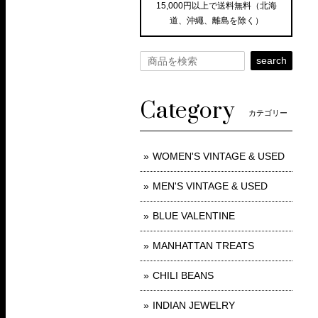
15,000円以上で送料無料（北海
道、沖繩、離島を除く）
search
Category
カテゴリー
WOMEN'S VINTAGE & USED
MEN'S VINTAGE & USED
BLUE VALENTINE
MANHATTAN TREATS
CHILI BEANS
INDIAN JEWELRY