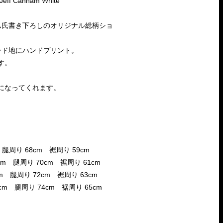
Jeff Canham White
ム氏書き下ろしのオリジナル総柄ショ
ード地にハンドプリント。
す。
になってくれます。
 腿周り 68cm 裾周り 59cm
cm 腿周り 70cm 裾周り 61cm
cm 腿周り 72cm 裾周り 63cm
0cm 腿周り 74cm 裾周り 65cm