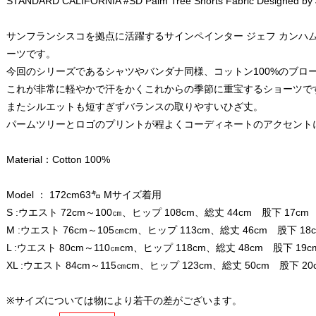
STANDARD CALIFORNIA #SD Palm Tree Shorts Fabric Designed by 
サンフランシスコを拠点に活躍するサインペインター ジェフ カンハ
ーツです。
今回のシリーズであるシャツやバンダナ同様、コットン100%のブロ
これが非常に軽やかで汗をかくこれからの季節に重宝するショーツで
またシルエットも短すぎずバランスの取りやすいひざ丈。
パームツリーとロゴのプリントが程よくコーディネートのアクセント
Material：Cotton 100%
Model ： 172cm63㌔ Mサイズ着用
S :ウエスト 72cm～100㎝、ヒップ 108cm、総丈 44cm 股下 17cm
M :ウエスト 76cm～105㎝cm、ヒップ 113cm、総丈 46cm 股下 18
L :ウエスト 80cm～110㎝cm、ヒップ 118cm、総丈 48cm 股下 19
XL :ウエスト 84cm～115㎝cm、ヒップ 123cm、総丈 50cm 股下 2
※サイズについては物により若干の差がございます。