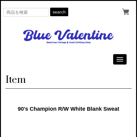
search
Toggle
navigati
Item
90's Champion R/W White Blank Sweat