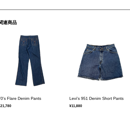
関連商品
70's Flare Denim Pants
Levi's 951 Denim Short Pants
¥21,780
¥11,880