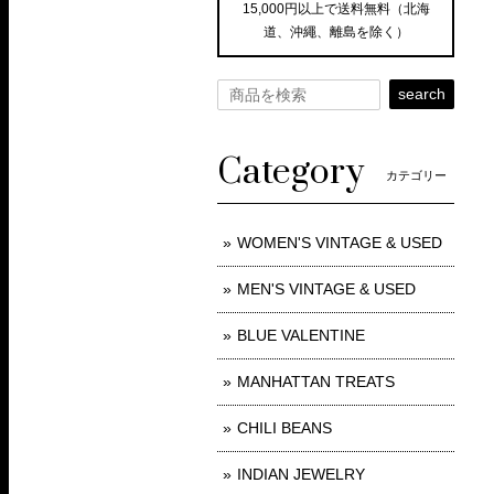
15,000円以上で送料無料（北海
道、沖繩、離島を除く）
search
Category
カテゴリー
WOMEN'S VINTAGE & USED
MEN'S VINTAGE & USED
BLUE VALENTINE
MANHATTAN TREATS
CHILI BEANS
INDIAN JEWELRY