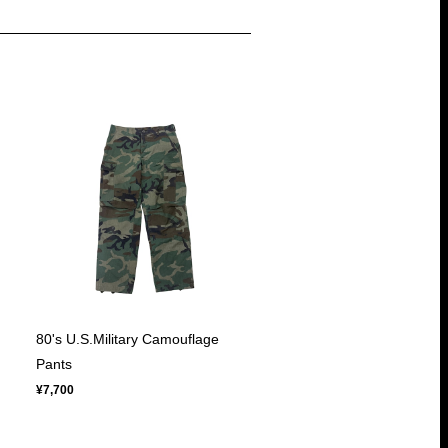
80's U.S.Military Camouflage
Pants
¥7,700