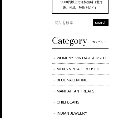
15,000円以上で送料無料（北海
道、沖繩、離島を除く）
search
Category
カテゴリー
WOMEN'S VINTAGE & USED
MEN'S VINTAGE & USED
BLUE VALENTINE
MANHATTAN TREATS
CHILI BEANS
INDIAN JEWELRY