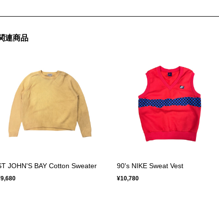
関連商品
ST JOHN'S BAY Cotton Sweater
90's NIKE Sweat Vest
¥9,680
¥10,780