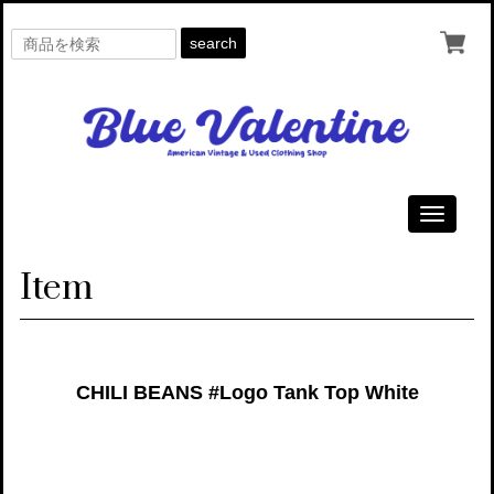
search
Toggle
navigati
Item
CHILI BEANS #Logo Tank Top White