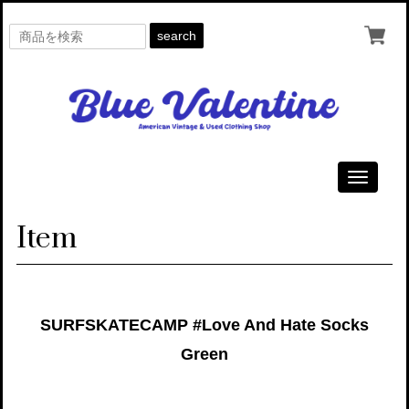
search
Toggle
navigati
Item
SURFSKATECAMP #Love And Hate Socks
Green