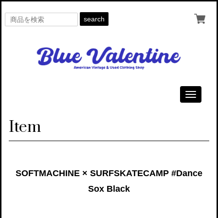
search
Toggle
navigati
Item
SOFTMACHINE × SURFSKATECAMP #Dance
Sox Black