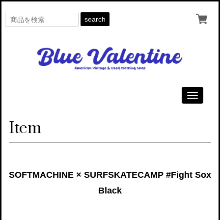
search
Toggle
navigati
Item
SOFTMACHINE × SURFSKATECAMP #Fight Sox
Black