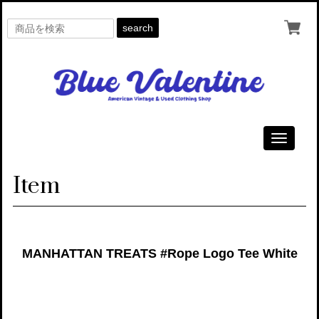
search
Toggle
navigati
Item
MANHATTAN TREATS #Rope Logo Tee White