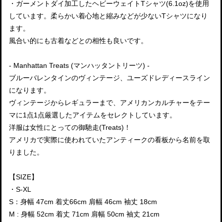
・ガーメントダイ加工したヘビーウェイトTシャツ(6.1oz)を使用
しています。柔らかい着心地と縮みなどが少ないTシャツになり
ます。
風合い的にも古着などとの相性も良いです。
- Manhattan Treats (マンハッタントリーツ) -
ブルーバレンタインのヴィンテージ、ユーズドレディースライン
になります。
ヴィンテージからレギュラーまで、アメリカンカルチャーをテー
マに1点1点厳選したアイテムをセレクトしています。
洋服は女性にとっての御馳走(Treats)！
アメリカで実際に使われていたアンティークの看板から名前を取
りました。
【SIZE】
・S-XL
S：身幅 47cm 着丈66cm 肩幅 46cm 袖丈 18cm
M : 身幅 52cm 着丈 71cm 肩幅 50cm 袖丈 21cm