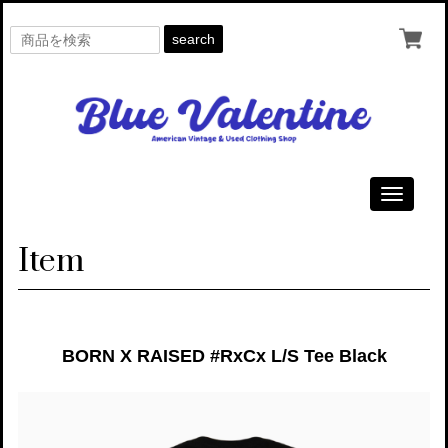
search
Toggle
navigati
Item
BORN X RAISED #RxCx L/S Tee Black