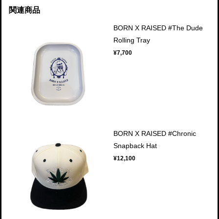
関連商品
BORN X RAISED #The Dude
Rolling Tray
¥7,700
BORN X RAISED #Chronic
Snapback Hat
¥12,100