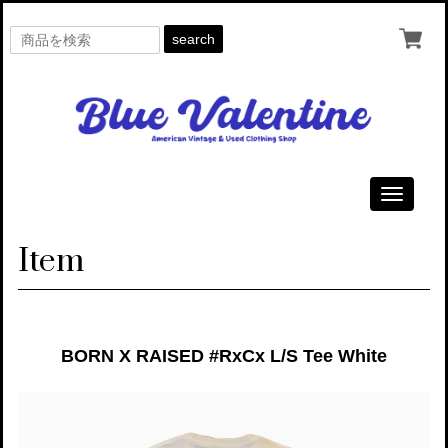
search
Toggle
navigati
Item
BORN X RAISED #RxCx L/S Tee White