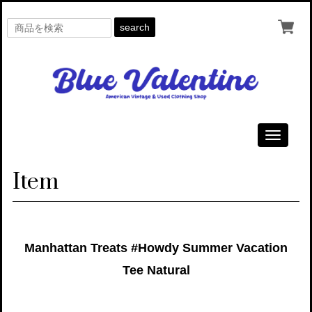
search
Toggle
navigati
Item
Manhattan Treats #Howdy Summer Vacation
Tee Natural