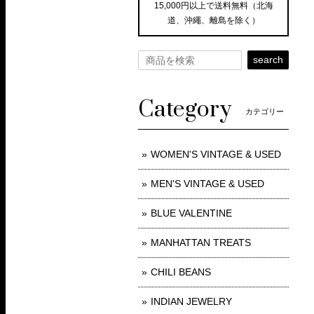
15,000円以上で送料無料（北海
道、沖繩、離島を除く）
search
Category
カテゴリー
WOMEN'S VINTAGE & USED
MEN'S VINTAGE & USED
BLUE VALENTINE
MANHATTAN TREATS
CHILI BEANS
INDIAN JEWELRY