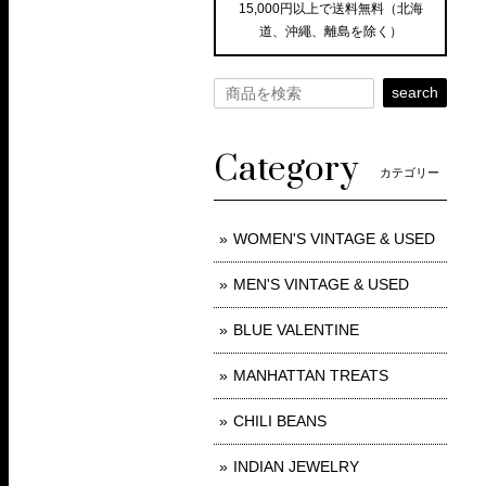
15,000円以上で送料無料（北海
道、沖繩、離島を除く）
search
Category
カテゴリー
WOMEN'S VINTAGE & USED
MEN'S VINTAGE & USED
BLUE VALENTINE
MANHATTAN TREATS
CHILI BEANS
INDIAN JEWELRY