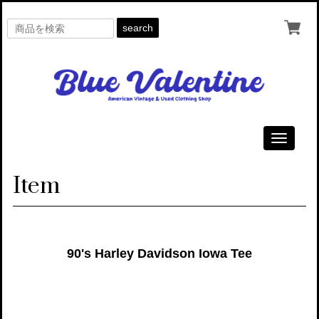
search
Toggle
navigati
Item
90's Harley Davidson Iowa Tee