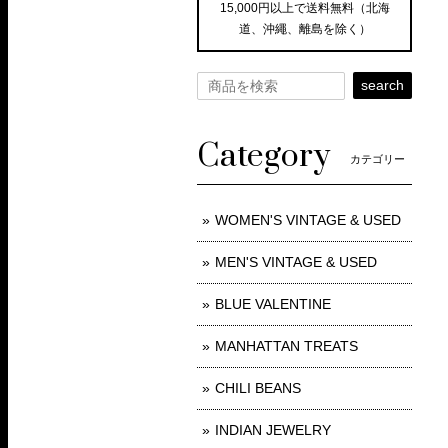
15,000円以上で送料無料（北海
道、沖繩、離島を除く）
search
Category
カテゴリー
WOMEN'S VINTAGE & USED
MEN'S VINTAGE & USED
BLUE VALENTINE
MANHATTAN TREATS
CHILI BEANS
INDIAN JEWELRY