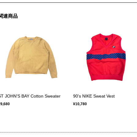
関連商品
ST JOHN'S BAY Cotton Sweater
90's NIKE Sweat Vest
¥9,680
¥10,780