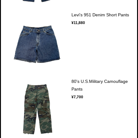
Levi's 951 Denim Short Pants
¥11,880
80's U.S.Military Camouflage
Pants
¥7,700