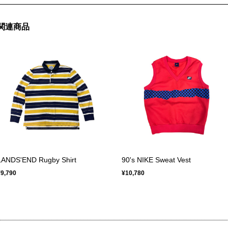
関連商品
LANDS'END Rugby Shirt
90's NIKE Sweat Vest
¥9,790
¥10,780