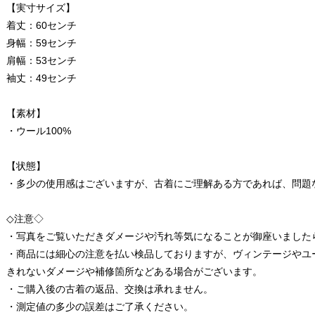
【実寸サイズ】
着丈：60センチ
身幅：59センチ
肩幅：53センチ
袖丈：49センチ
【素材】
・ウール100%
【状態】
・多少の使用感はございますが、古着にご理解ある方であれば、問題
◇注意◇
・写真をご覧いただきダメージや汚れ等気になることが御座いました
・商品には細心の注意を払い検品しておりますが、ヴィンテージやユ
きれないダメージや補修箇所などある場合がございます。
・ご購入後の古着の返品、交換は承れません。
・測定値の多少の誤差はご了承ください。