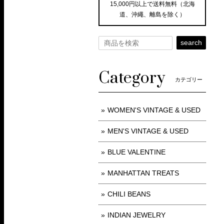
15,000円以上で送料無料（北海
道、沖繩、離島を除く）
search
Category
カテゴリー
WOMEN'S VINTAGE & USED
MEN'S VINTAGE & USED
BLUE VALENTINE
MANHATTAN TREATS
CHILI BEANS
INDIAN JEWELRY