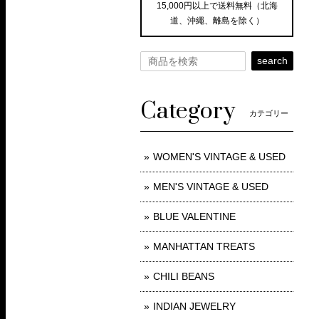
15,000円以上で送料無料（北海
道、沖繩、離島を除く）
search
Category
カテゴリー
WOMEN'S VINTAGE & USED
MEN'S VINTAGE & USED
BLUE VALENTINE
MANHATTAN TREATS
CHILI BEANS
INDIAN JEWELRY