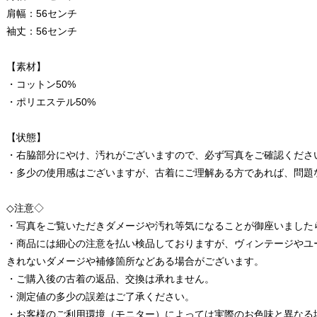
肩幅：56センチ
袖丈：56センチ
【素材】
・コットン50%
・ポリエステル50%
【状態】
・右脇部分にやけ、汚れがございますので、必ず写真をご確認くださ
・多少の使用感はございますが、古着にご理解ある方であれば、問題
◇注意◇
・写真をご覧いただきダメージや汚れ等気になることが御座いました
・商品には細心の注意を払い検品しておりますが、ヴィンテージやユ
きれないダメージや補修箇所などある場合がございます。
・ご購入後の古着の返品、交換は承れません。
・測定値の多少の誤差はご了承ください。
・お客様のご利用環境（モニター）によっては実際のお色味と異なる