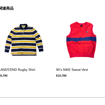
関連商品
LANDS'END Rugby Shirt
90's NIKE Sweat Vest
¥9,790
¥10,780