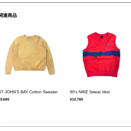
関連商品
ST JOHN'S BAY Cotton Sweater
90's NIKE Sweat Vest
¥9,680
¥10,780