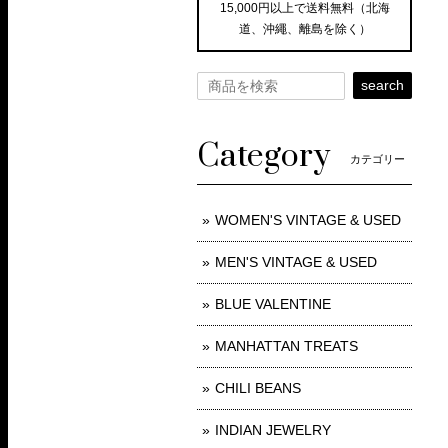
15,000円以上で送料無料（北海
道、沖繩、離島を除く）
search
Category
カテゴリー
WOMEN'S VINTAGE & USED
MEN'S VINTAGE & USED
BLUE VALENTINE
MANHATTAN TREATS
CHILI BEANS
INDIAN JEWELRY