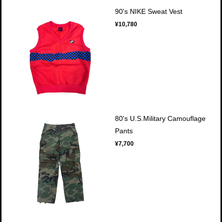
90's NIKE Sweat Vest
¥10,780
80's U.S.Military Camouflage
Pants
¥7,700