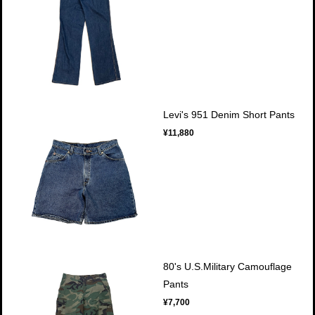
Levi's 951 Denim Short Pants
¥11,880
80's U.S.Military Camouflage
Pants
¥7,700