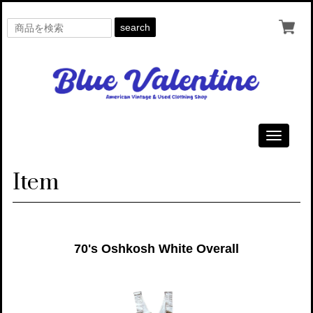
search
Toggle
navigati
Item
70's Oshkosh White Overall