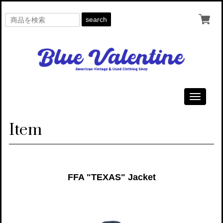
search
Toggle
navigati
Item
FFA "TEXAS" Jacket