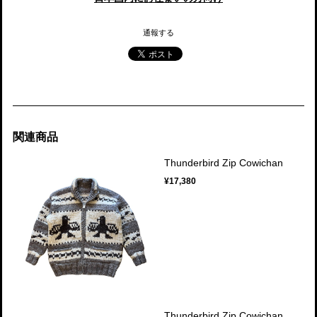
通報する
関連商品
Thunderbird Zip Cowichan
¥17,380
Thunderbird Zip Cowichan